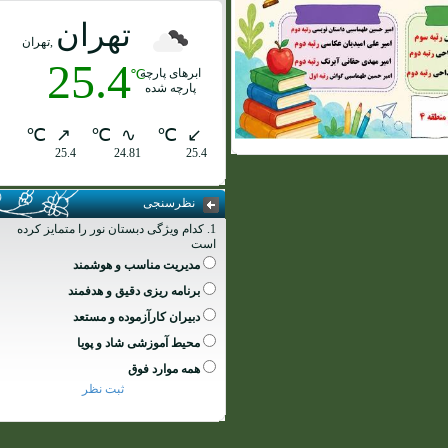
تهران
,تهران
25.4
ابرهای پارچه
℃
پارچه شده
℃
↗
℃
∿
℃
↙
25.4
24.81
25.4
نظرسنجی
1. کدام ویژگی دبستان نور را متمایز کرده
است
مدیریت مناسب و هوشمند
برنامه ریزی دقیق و هدفمند
دبیران کارآزموده و مستعد
محیط آموزشی شاد و پویا
همه موارد فوق
ثبت نظر