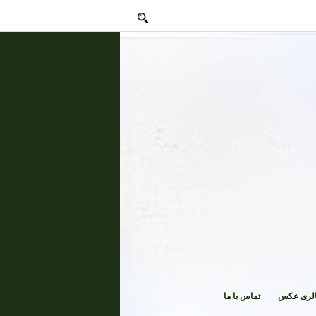
لری عکس
تماس با ما