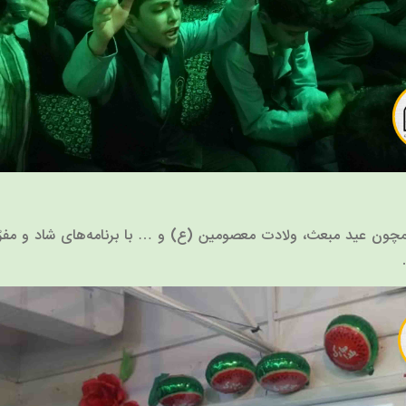
چون عید مبعث، ولادت معصومین (ع) و … با برنامه‌های شاد و مفر