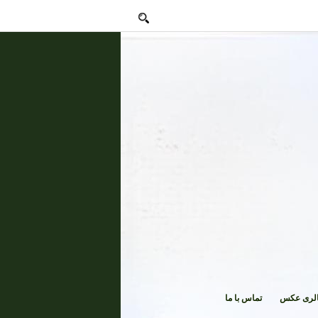
لری عکس
تماس با ما