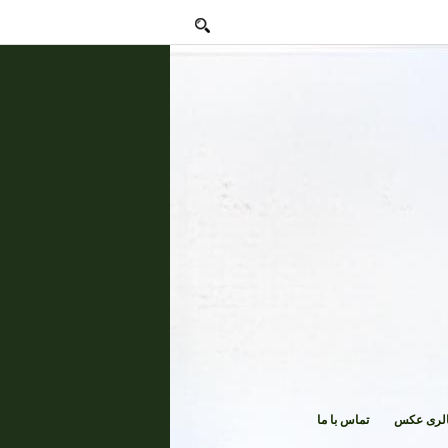
لری عکس
تماس با ما